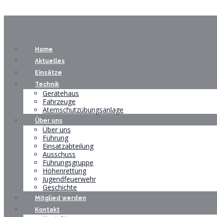
Home
Aktuelles
Einsätze
Technik
Gerätehaus
Fahrzeuge
Atemschutzübungsanlage
Über uns
Über uns
Führung
Einsatzabteilung
Ausschuss
Führungsgruppe
Höhenrettung
Jugendfeuerwehr
Geschichte
Mitglied werden
Kontakt