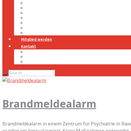
Führung
Einsatzabteilung
Ausschuss
Führungsgruppe
Höhenrettung
Jugendfeuerwehr
Geschichte
Mitglied werden
Kontakt
Kontakt
Impressum
Datenschutz
Brandmeldealarm
Brandmeldealarm in einem Zentrum für Psychiatrie in Rav
wurden wir hinzualarmiert. Keine Maßnahmen notwendig.