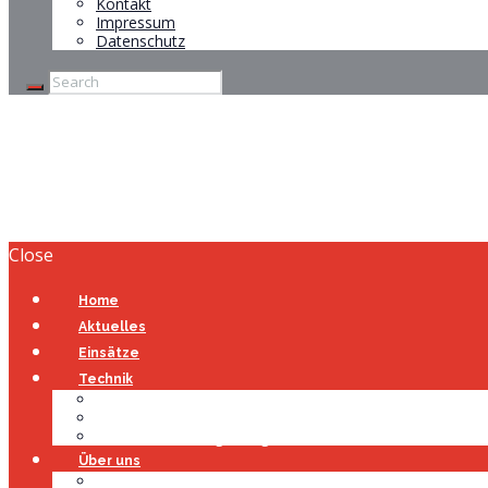
Kontakt
Impressum
Datenschutz
FREIWILLIGE FEU
Close
Home
Aktuelles
Einsätze
Technik
Gerätehaus
Fahrzeuge
Atemschutzübungsanlage
Über uns
Über uns