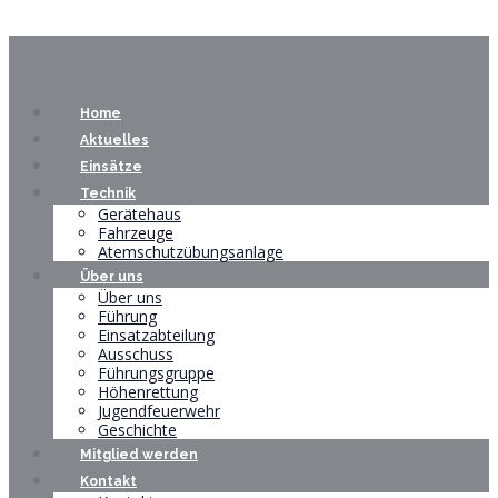
Home
Aktuelles
Einsätze
Technik
Gerätehaus
Fahrzeuge
Atemschutzübungsanlage
Über uns
Über uns
Führung
Einsatzabteilung
Ausschuss
Führungsgruppe
Höhenrettung
Jugendfeuerwehr
Geschichte
Mitglied werden
Kontakt