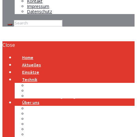
Kontakt
Impressum
Datenschutz
Close
Home
Aktuelles
Einsätze
Technik
Gerätehaus
Fahrzeuge
Atemschutzübungsanlage
Über uns
Über uns
Führung
Einsatzabteilung
Ausschuss
Führungsgruppe
Höhenrettung