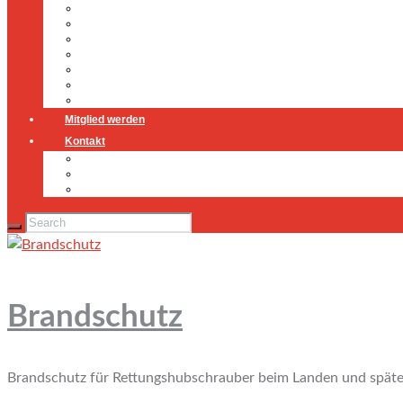
Führung
Einsatzabteilung
Ausschuss
Führungsgruppe
Höhenrettung
Jugendfeuerwehr
Geschichte
Mitglied werden
Kontakt
Kontakt
Impressum
Datenschutz
Brandschutz
Brandschutz für Rettungshubschrauber beim Landen und späte