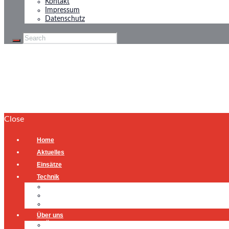
Kontakt
Impressum
Datenschutz
FREIWILLIGE FE
Close
Home
Aktuelles
Einsätze
Technik
Gerätehaus
Fahrzeuge
Atemschutzübungsanlage
Über uns
Über uns