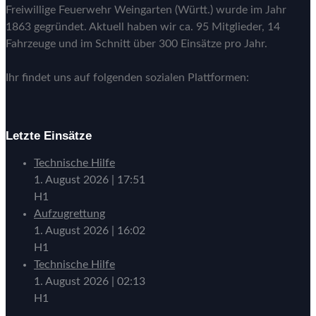
Freiwillige Feuerwehr Weingarten (Württ.) wurde im Jahr
1863 gegründet. Aktuell haben wir ca. 95 Mitglieder, 14
Fahrzeuge und im Schnitt über 300 Einsätze pro Jahr.
Ihr findet uns auf folgenden sozialen Plattformen:
Letzte Einsätze
Technische Hilfe
1. August 2026
|
17:51
H1
Aufzugrettung
1. August 2026
|
16:02
H1
Technische Hilfe
1. August 2026
|
02:13
H1