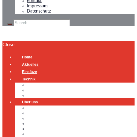
Kontakt
Impressum
Datenschutz
Close
Home
Aktuelles
Einsätze
Technik
Gerätehaus
Fahrzeuge
Atemschutzübungsanlage
Über uns
Über uns
Führung
Einsatzabteilung
Ausschuss
Führungsgruppe
Höhenrettung