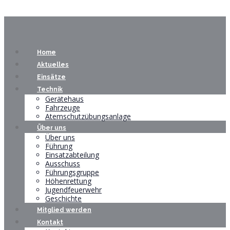
Home
Aktuelles
Einsätze
Technik
Gerätehaus
Fahrzeuge
Atemschutzübungsanlage
Über uns
Über uns
Führung
Einsatzabteilung
Ausschuss
Führungsgruppe
Höhenrettung
Jugendfeuerwehr
Geschichte
Mitglied werden
Kontakt