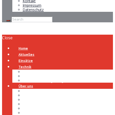
Kontakt
Impressum
Datenschutz
Close
Home
Aktuelles
Einsätze
Technik
Gerätehaus
Fahrzeuge
Atemschutzübungsanlage
Über uns
Über uns
Führung
Einsatzabteilung
Ausschuss
Führungsgruppe
Höhenrettung