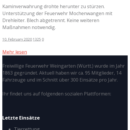
Kaminverwahrung drohte herunter zu stürzen.
Unterstützung der Feuerwehr Mochenwangen mit
Drehleiter. Blech abgetrennt. Keine weiteren
Maßnahmen notwendig.
10. February 2020
1325
0
Mehr lesen
Freiwillige Feuerwehr Weingarten (Württ.) wurde im Jahr
1863 gegründet. Aktuell haben wir ca. 95 Mitglieder, 14
Fahrzeuge und im Schnitt über 300 Einsätze pro Jahr.
Ihr findet uns auf folgenden sozialen Plattformen:
Letzte Einsätze
Tierrettung