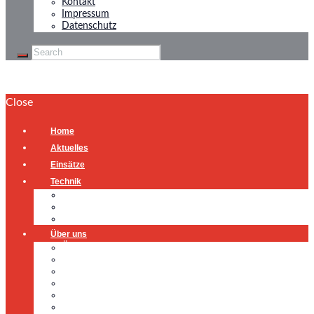
Kontakt
Impressum
Datenschutz
Close
Home
Aktuelles
Einsätze
Technik
Gerätehaus
Fahrzeuge
Atemschutzübungsanlage
Über uns
Über uns
Führung
Einsatzabteilung
Ausschuss
Führungsgruppe
Höhenrettung