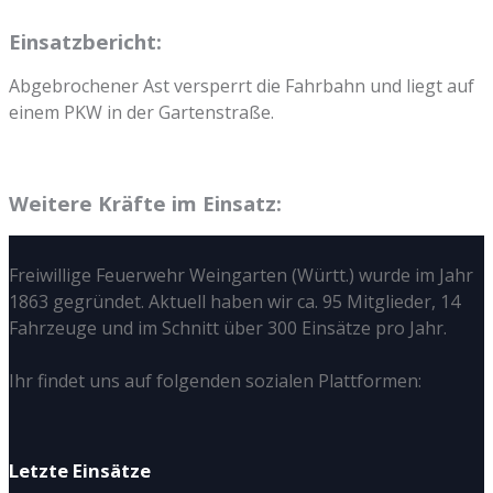
Einsatzbericht:
Abgebrochener Ast versperrt die Fahrbahn und liegt auf
einem PKW in der Gartenstraße.
Weitere Kräfte im Einsatz:
Freiwillige Feuerwehr Weingarten (Württ.) wurde im Jahr
1863 gegründet. Aktuell haben wir ca. 95 Mitglieder, 14
Fahrzeuge und im Schnitt über 300 Einsätze pro Jahr.
Ihr findet uns auf folgenden sozialen Plattformen:
Letzte Einsätze