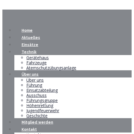
Home
Aktuelles
Einsätze
Technik
Gerätehaus
Fahrzeuge
Atemschutzübungsanlage
Über uns
Über uns
Führung
Einsatzabteilung
Ausschuss
Führungsgruppe
Höhenrettung
Jugendfeuerwehr
Geschichte
Mitglied werden
Kontakt