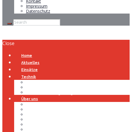
Kontakt
Impressum
Datenschutz
Close
Home
Aktuelles
Einsätze
Technik
Gerätehaus
Fahrzeuge
Atemschutzübungsanlage
Über uns
Über uns
Führung
Einsatzabteilung
Ausschuss
Führungsgruppe
Höhenrettung