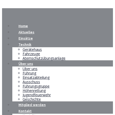
Home
Aktuelles
Einsätze
Technik
Gerätehaus
Fahrzeuge
Atemschutzübungsanlage
Über uns
Über uns
Führung
Einsatzabteilung
Ausschuss
Führungsgruppe
Höhenrettung
Jugendfeuerwehr
Geschichte
Mitglied werden
Kontakt