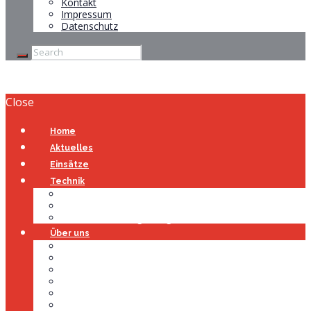
Kontakt
Impressum
Datenschutz
Close
Home
Aktuelles
Einsätze
Technik
Gerätehaus
Fahrzeuge
Atemschutzübungsanlage
Über uns
Über uns
Führung
Einsatzabteilung
Ausschuss
Führungsgruppe
Höhenrettung