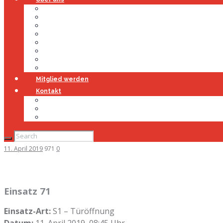
Über uns
Führung
Einsatzabteilung
Ausschuss
Führungsgruppe
Höhenrettung
Jugendfeuerwehr
Geschichte
Mitglied werden
Kontakt
Kontakt
Impressum
Datenschutz
11. April 2019
971
0
Einsatz 71
Einsatz-Art:
S1 – Türöffnung
Datum:
11. April 2019, 08:45 Uhr