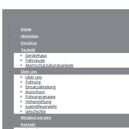
Home
Aktuelles
Einsätze
Technik
Gerätehaus
Fahrzeuge
Atemschutzübungsanlage
Über uns
Über uns
Führung
Einsatzabteilung
Ausschuss
Führungsgruppe
Höhenrettung
Jugendfeuerwehr
Geschichte
Mitglied werden
Kontakt