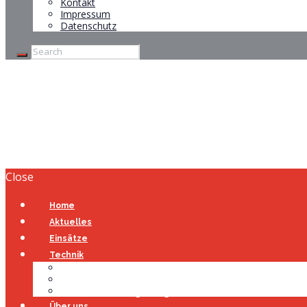
Kontakt
Impressum
Datenschutz
Türöffnung
Home
Türöffnung
Close
Home
Aktuelles
Einsätze
Technik
Gerätehaus
Fahrzeuge
Atemschutzübungsanlage
Über uns