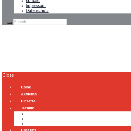
Kontakt
Impressum
Datenschutz
Türöffnung
Home
Türöffnung
Close
Home
Aktuelles
Einsätze
Technik
Gerätehaus
Fahrzeuge
Atemschutzübungsanlage
Über uns