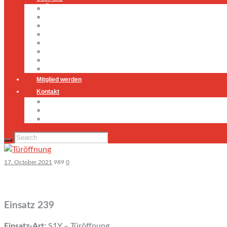
Über uns
Führung
Einsatzabteilung
Ausschuss
Führungsgruppe
Höhenrettung
Jugendfeuerwehr
Geschichte
Mitglied werden
Kontakt
Kontakt
Impressum
Datenschutz
17. October 2021
989
0
Einsatz 239
Einsatz-Art:
S1Y – Türöffnung