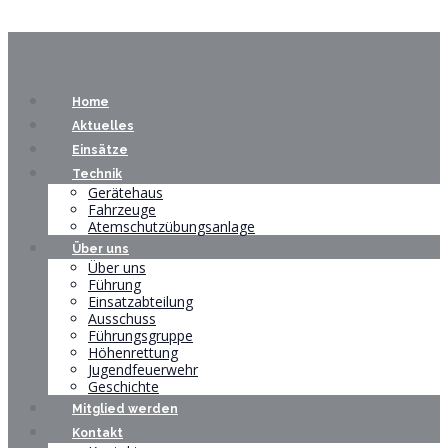
Home
Aktuelles
Einsätze
Technik
Gerätehaus
Fahrzeuge
Atemschutzübungsanlage
Über uns
Über uns
Führung
Einsatzabteilung
Ausschuss
Führungsgruppe
Höhenrettung
Jugendfeuerwehr
Geschichte
Mitglied werden
Kontakt