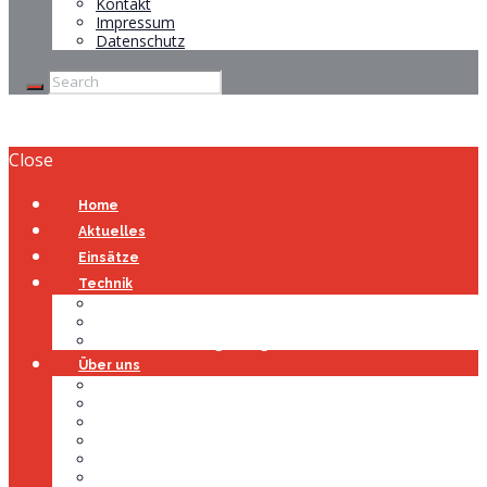
Kontakt
Impressum
Datenschutz
Close
Home
Aktuelles
Einsätze
Technik
Gerätehaus
Fahrzeuge
Atemschutzübungsanlage
Über uns
Über uns
Führung
Einsatzabteilung
Ausschuss
Führungsgruppe
Höhenrettung