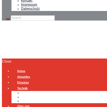
Kontakt
Impressum
Datenschutz
Tierrettung
Home
Tierrettung
Close
Home
Aktuelles
Einsätze
Technik
Gerätehaus
Fahrzeuge
Atemschutzübungsanlage
Über uns