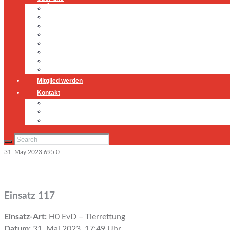
Über uns
Führung
Einsatzabteilung
Ausschuss
Führungsgruppe
Höhenrettung
Jugendfeuerwehr
Geschichte
Mitglied werden
Kontakt
Kontakt
Impressum
Datenschutz
31. May 2023
695
0
Einsatz 117
Einsatz-Art:
H0 EvD – Tierrettung
Datum:
31. Mai 2023, 17:49 Uhr