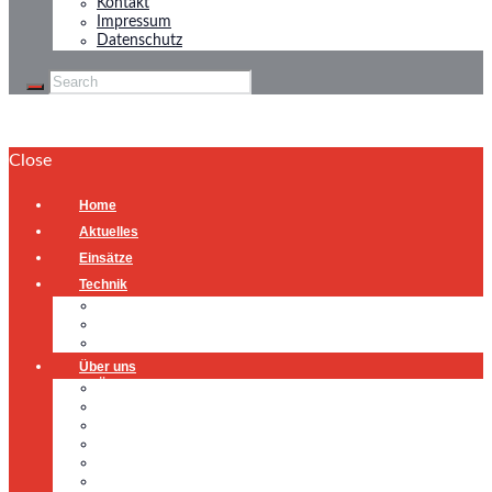
Kontakt
Impressum
Datenschutz
Close
Home
Aktuelles
Einsätze
Technik
Gerätehaus
Fahrzeuge
Atemschutzübungsanlage
Über uns
Über uns
Führung
Einsatzabteilung
Ausschuss
Führungsgruppe
Höhenrettung