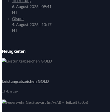
Tierrettung
6. August 2026
|
09:41
H1
Ölspur
4. August 2026
|
13:17
H1
Neuigkeiten
Leistungsabzeichen GOLD
19 days ago