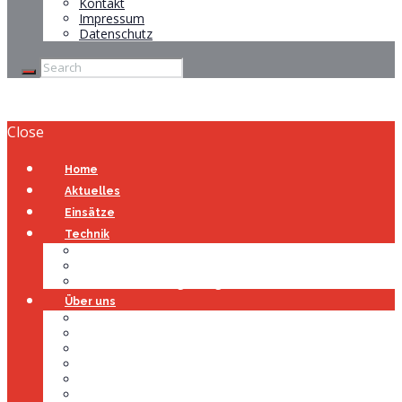
Kontakt
Impressum
Datenschutz
Close
Home
Aktuelles
Einsätze
Technik
Gerätehaus
Fahrzeuge
Atemschutzübungsanlage
Über uns
Über uns
Führung
Einsatzabteilung
Ausschuss
Führungsgruppe
Höhenrettung