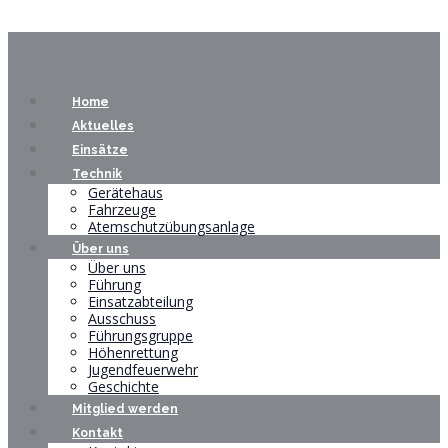
Home
Aktuelles
Einsätze
Technik
Gerätehaus
Fahrzeuge
Atemschutzübungsanlage
Über uns
Über uns
Führung
Einsatzabteilung
Ausschuss
Führungsgruppe
Höhenrettung
Jugendfeuerwehr
Geschichte
Mitglied werden
Kontakt