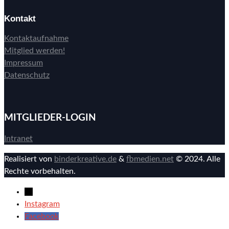
Kontakt
Kontaktaufnahme
Mitglied werden!
Impressum
Datenschutz
MITGLIEDER-LOGIN
Intranet
Realisiert von
binderkreative.de
&
fbmedien.net
© 2024. Alle
Rechte vorbehalten.
→
Instagram
Facebook