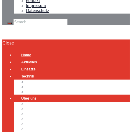
Kontakt
Impressum
Datenschutz
Close
Home
Aktuelles
Einsätze
Technik
Gerätehaus
Fahrzeuge
Atemschutzübungsanlage
Über uns
Über uns
Führung
Einsatzabteilung
Ausschuss
Führungsgruppe
Höhenrettung