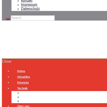
Kontakt
Impressum
Datenschutz
Ölspur
Home
Ölspur
Close
Home
Aktuelles
Einsätze
Technik
Gerätehaus
Fahrzeuge
Atemschutzübungsanlage
Über uns