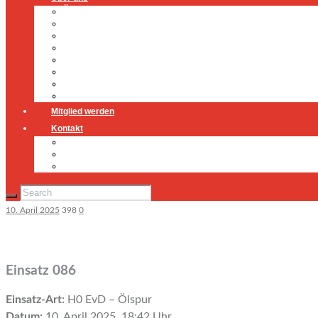
Über uns
Führung
Einsatzabteilung
Ausschuss
Führungsgruppe
Höhenrettung
Jugendfeuerwehr
Geschichte
Mitglied werden
Kontakt
Kontakt
Impressum
Datenschutz
10. April 2025
398
0
Einsatz 086
Einsatz-Art:
H0 EvD – Ölspur
Datum:
10. April 2025, 18:42 Uhr