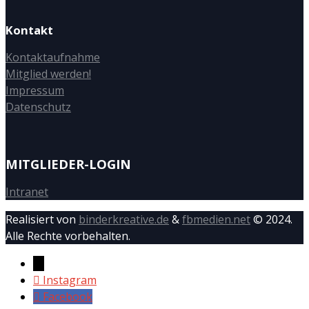
Kontakt
Kontaktaufnahme
Mitglied werden!
Impressum
Datenschutz
MITGLIEDER-LOGIN
Intranet
Realisiert von
binderkreative.de
&
fbmedien.net
© 2024.
Alle Rechte vorbehalten.
→
Instagram
Facebook