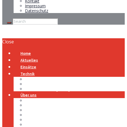
Kontakt
Impressum
Datenschutz
Close
Home
Aktuelles
Einsätze
Technik
Gerätehaus
Fahrzeuge
Atemschutzübungsanlage
Über uns
Über uns
Führung
Einsatzabteilung
Ausschuss
Führungsgruppe
Höhenrettung