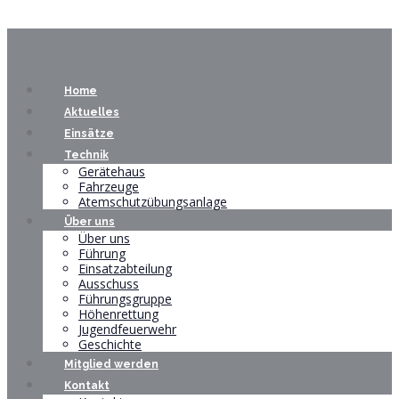
Home
Aktuelles
Einsätze
Technik
Gerätehaus
Fahrzeuge
Atemschutzübungsanlage
Über uns
Über uns
Führung
Einsatzabteilung
Ausschuss
Führungsgruppe
Höhenrettung
Jugendfeuerwehr
Geschichte
Mitglied werden
Kontakt