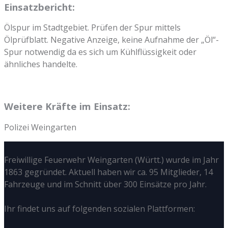
Einsatzbericht:
Ölspur im Stadtgebiet. Prüfen der Spur mittels
Ölprüfblatt. Negative Anzeige, keine Aufnahme der „Öl“-
Spur notwendig da es sich um Kühlflüssigkeit oder
ähnliches handelte.
Weitere Kräfte im Einsatz:
Polizei Weingarten
Freiwillige Feuerwehr Weingarten (Württ.) wurde im Jahr
1863 gegründet. Aktuell haben wir ca. 95 Mitglieder, 14
Fahrzeuge und im Schnitt über 300 Einsätze pro Jahr.
Ihr findet uns auf folgenden sozialen Plattformen: