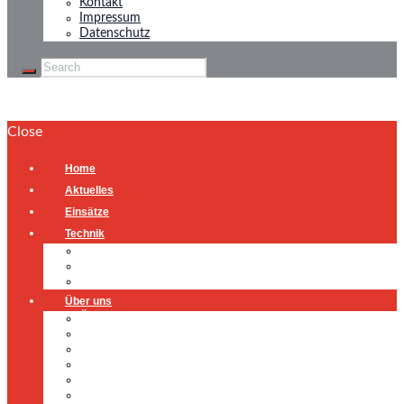
Kontakt
Impressum
Datenschutz
Close
Home
Aktuelles
Einsätze
Technik
Gerätehaus
Fahrzeuge
Atemschutzübungsanlage
Über uns
Über uns
Führung
Einsatzabteilung
Ausschuss
Führungsgruppe
Höhenrettung