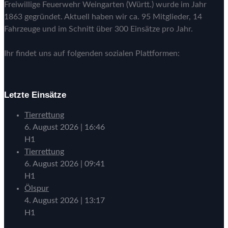
Freiwillige Feuerwehr Weingarten (Württ.) wurde im Jahr
1863 gegründet. Aktuell haben wir ca. 95 Mitglieder, 14
Fahrzeuge und im Schnitt über 300 Einsätze pro Jahr.
Ihr findet uns auf folgenden sozialen Plattformen:
Letzte Einsätze
Tierrettung
6. August 2026
|
16:46
H1
Tierrettung
6. August 2026
|
09:41
H1
Ölspur
4. August 2026
|
13:17
H1