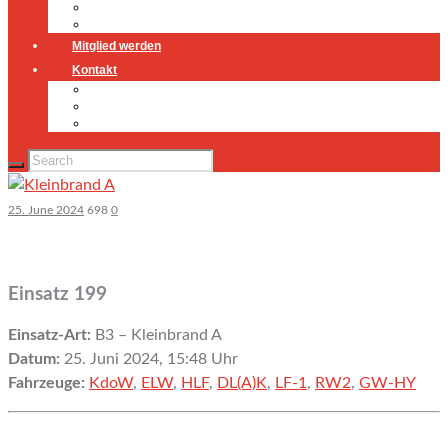
Jugendfeuerwehr
Geschichte
Mitglied werden
Kontakt
Kontakt
Impressum
Datenschutz
25. June 2024
698
0
Einsatz 199
Einsatz-Art:
B3 – Kleinbrand A
Datum:
25. Juni 2024, 15:48 Uhr
Fahrzeuge:
KdoW
,
ELW
,
HLF
,
DL(A)K
,
LF-1
,
RW2
,
GW-HY