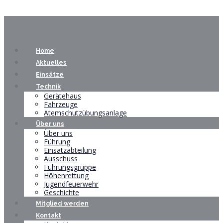
Home
Aktuelles
Einsätze
Technik
Gerätehaus
Fahrzeuge
Atemschutzübungsanlage
Über uns
Über uns
Führung
Einsatzabteilung
Ausschuss
Führungsgruppe
Höhenrettung
Jugendfeuerwehr
Geschichte
Mitglied werden
Kontakt