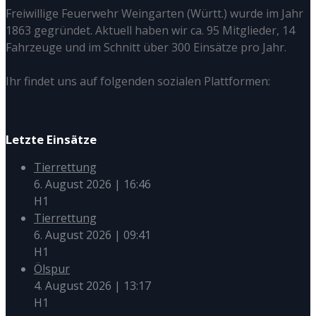
Freiwillige Feuerwehr Weingarten (Württ.) wurde im Jahr
1863 gegründet. Aktuell haben wir ca. 95 Mitglieder, 14
Fahrzeuge und im Schnitt über 300 Einsätze pro Jahr.
Ihr findet uns auf folgenden sozialen Plattformen:
Letzte Einsätze
Tierrettung
6. August 2026
|
16:46
H1
Tierrettung
6. August 2026
|
09:41
H1
Ölspur
4. August 2026
|
13:17
H1