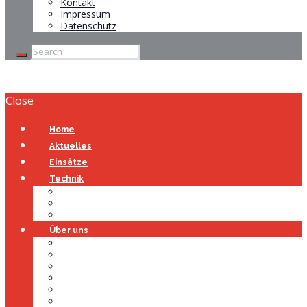
Kontakt
Impressum
Datenschutz
Close
Home
Aktuelles
Einsätze
Technik
Gerätehaus
Fahrzeuge
Atemschutzübungsanlage
Über uns
Über uns
Führung
Einsatzabteilung
Ausschuss
Führungsgruppe
Höhenrettung