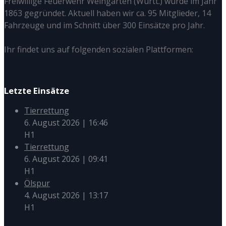
Freiwillige Feuerwehr Weingarten (Württ.) wurde im Jahr
1863 gegründet. Aktuell haben wir ca. 95 Mitglieder, 14
Fahrzeuge und im Schnitt über 300 Einsätze pro Jahr.
Ihr findet uns auf folgenden sozialen Plattformen:
Letzte Einsätze
Tierrettung
6. August 2026
|
16:46
H1
Tierrettung
6. August 2026
|
09:41
H1
Ölspur
4. August 2026
|
13:17
H1