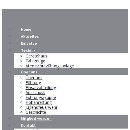
Home
Aktuelles
Einsätze
Technik
Gerätehaus
Fahrzeuge
Atemschutzübungsanlage
Über uns
Über uns
Führung
Einsatzabteilung
Ausschuss
Führungsgruppe
Höhenrettung
Jugendfeuerwehr
Geschichte
Mitglied werden
Kontakt