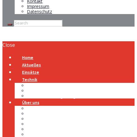
Kontakt
Impressum
Datenschutz
Close
Home
Aktuelles
Einsätze
Technik
Gerätehaus
Fahrzeuge
Atemschutzübungsanlage
Über uns
Über uns
Führung
Einsatzabteilung
Ausschuss
Führungsgruppe
Höhenrettung