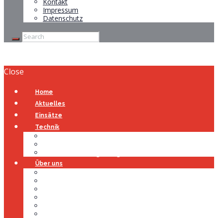
Kontakt
Impressum
Datenschutz
Close
Home
Aktuelles
Einsätze
Technik
Gerätehaus
Fahrzeuge
Atemschutzübungsanlage
Über uns
Über uns
Führung
Einsatzabteilung
Ausschuss
Führungsgruppe
Höhenrettung