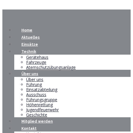
Home
Aktuelles
Einsätze
Technik
Gerätehaus
Fahrzeuge
Atemschutzübungsanlage
Über uns
Über uns
Führung
Einsatzabteilung
Ausschuss
Führungsgruppe
Höhenrettung
Jugendfeuerwehr
Geschichte
Mitglied werden
Kontakt