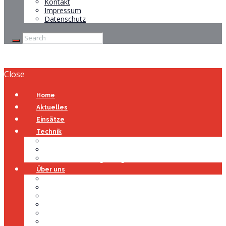
Kontakt
Impressum
Datenschutz
Close
Home
Aktuelles
Einsätze
Technik
Gerätehaus
Fahrzeuge
Atemschutzübungsanlage
Über uns
Über uns
Führung
Einsatzabteilung
Ausschuss
Führungsgruppe
Höhenrettung