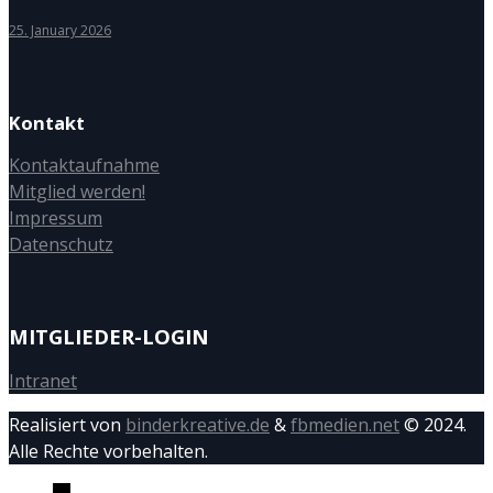
25. January 2026
Kontakt
Kontaktaufnahme
Mitglied werden!
Impressum
Datenschutz
MITGLIEDER-LOGIN
Intranet
Realisiert von
binderkreative.de
&
fbmedien.net
© 2024.
Alle Rechte vorbehalten.