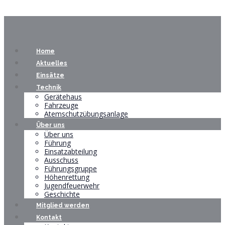
Home
Aktuelles
Einsätze
Technik
Gerätehaus
Fahrzeuge
Atemschutzübungsanlage
Über uns
Über uns
Führung
Einsatzabteilung
Ausschuss
Führungsgruppe
Höhenrettung
Jugendfeuerwehr
Geschichte
Mitglied werden
Kontakt