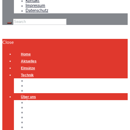
Kontakt
Impressum
Datenschutz
Close
Home
Aktuelles
Einsätze
Technik
Gerätehaus
Fahrzeuge
Atemschutzübungsanlage
Über uns
Über uns
Führung
Einsatzabteilung
Ausschuss
Führungsgruppe
Höhenrettung