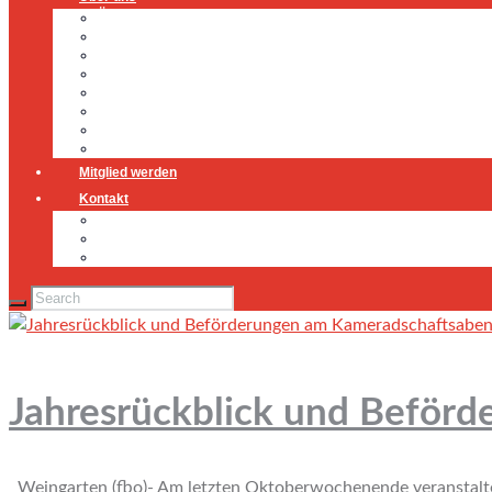
Über uns
Führung
Einsatzabteilung
Ausschuss
Führungsgruppe
Höhenrettung
Jugendfeuerwehr
Geschichte
Mitglied werden
Kontakt
Kontakt
Impressum
Datenschutz
Jahresrückblick und Beför
Weingarten (fbo)- Am letzten Oktoberwochenende veranstaltet