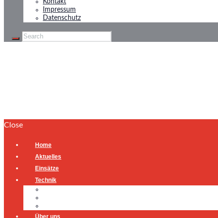
Kontakt
Impressum
Datenschutz
Tag: Clemens Moll
Home
Tag: Clemens Moll
Close
Home
Aktuelles
Einsätze
Technik
Gerätehaus
Fahrzeuge
Atemschutzübungsanlage
Über uns