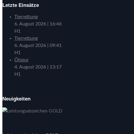
Letzte Einsätze
Tierrettung
6. August 2026
|
16:46
H1
Tierrettung
6. August 2026
|
09:41
H1
Ölspur
4. August 2026
|
13:17
H1
Neuigkeiten