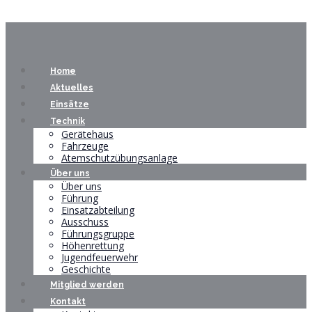
Home
Aktuelles
Einsätze
Technik
Gerätehaus
Fahrzeuge
Atemschutzübungsanlage
Über uns
Über uns
Führung
Einsatzabteilung
Ausschuss
Führungsgruppe
Höhenrettung
Jugendfeuerwehr
Geschichte
Mitglied werden
Kontakt