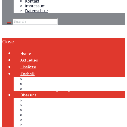
Kontakt
Impressum
Datenschutz
Close
Home
Aktuelles
Einsätze
Technik
Gerätehaus
Fahrzeuge
Atemschutzübungsanlage
Über uns
Über uns
Führung
Einsatzabteilung
Ausschuss
Führungsgruppe
Höhenrettung