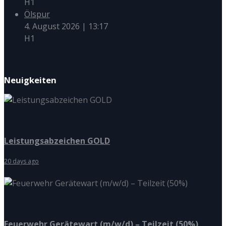
H1
Ölspur
4. August 2026
|
13:17
H1
Neuigkeiten
Leistungsabzeichen GOLD
20 days ago
Feuerwehr Gerätewart (m/w/d) – Teilzeit (50%)