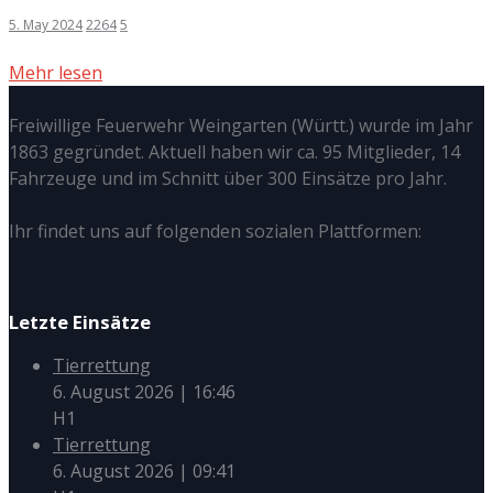
5. May 2024
2264
5
Mehr lesen
Freiwillige Feuerwehr Weingarten (Württ.) wurde im Jahr
1863 gegründet. Aktuell haben wir ca. 95 Mitglieder, 14
Fahrzeuge und im Schnitt über 300 Einsätze pro Jahr.
Ihr findet uns auf folgenden sozialen Plattformen:
Letzte Einsätze
Tierrettung
6. August 2026
|
16:46
H1
Tierrettung
6. August 2026
|
09:41