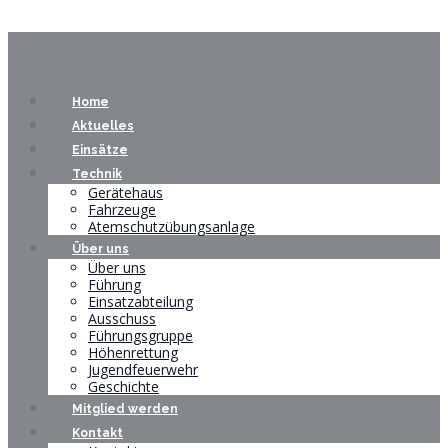
Home
Aktuelles
Einsätze
Technik
Gerätehaus
Fahrzeuge
Atemschutzübungsanlage
Über uns
Über uns
Führung
Einsatzabteilung
Ausschuss
Führungsgruppe
Höhenrettung
Jugendfeuerwehr
Geschichte
Mitglied werden
Kontakt