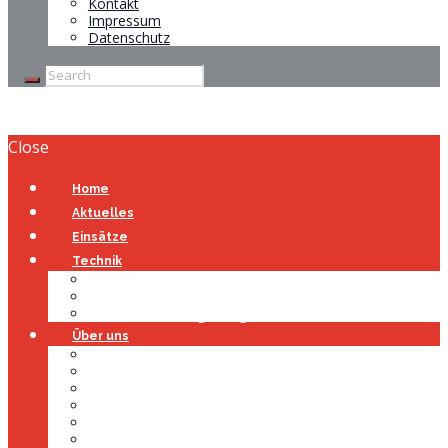
Kontakt
Impressum
Datenschutz
Close
Home
Aktuelles
Einsätze
Technik
Gerätehaus
Fahrzeuge
Atemschutzübungsanlage
Über uns
Über uns
Führung
Einsatzabteilung
Ausschuss
Führungsgruppe
Höhenrettung