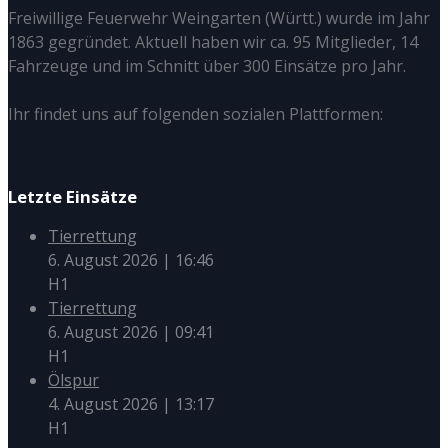
Freiwillige Feuerwehr Weingarten (Württ.) wurde im Jahr
1863 gegründet. Aktuell haben wir ca. 95 Mitglieder, 14
Fahrzeuge und im Schnitt über 300 Einsätze pro Jahr.
Ihr findet uns auf folgenden sozialen Plattformen:
Letzte Einsätze
Tierrettung
6. August 2026
|
16:46
H1
Tierrettung
6. August 2026
|
09:41
H1
Ölspur
4. August 2026
|
13:17
H1