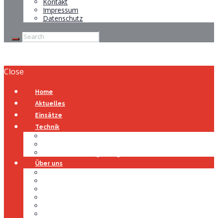
Kontakt
Impressum
Datenschutz
Close
Home
Aktuelles
Einsätze
Technik
Gerätehaus
Fahrzeuge
Atemschutzübungsanlage
Über uns
Über uns
Führung
Einsatzabteilung
Ausschuss
Führungsgruppe
Höhenrettung