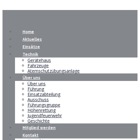
Home
Aktuelles
Einsätze
Technik
Gerätehaus
Fahrzeuge
Atemschutzübungsanlage
Über uns
Über uns
Führung
Einsatzabteilung
Ausschuss
Führungsgruppe
Höhenrettung
Jugendfeuerwehr
Geschichte
Mitglied werden
Kontakt