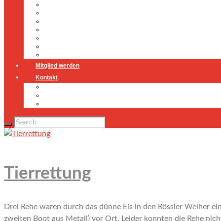
Führung
Einsatzabteilung
Ausschuss
Führungsgruppe
Höhenrettung
Jugendfeuerwehr
Geschichte
Mitglied werden
Kontakt
Kontakt
Impressum
Datenschutz
Tierrettung
Drei Rehe waren durch das dünne Eis in den Rössler Weiher ei
zweiten Boot aus Metall) vor Ort. Leider konnten die Rehe nicht