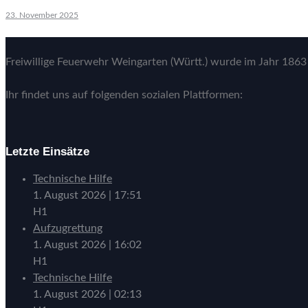
23. November 2025
Freiwillige Feuerwehr Weingarten (Württ.) wurde im Jahr 1863 
Ihr findet uns auf folgenden sozialen Plattformen:
Letzte Einsätze
Technische Hilfe
1. August 2026
|
17:51
H1
Aufzugrettung
1. August 2026
|
16:02
H1
Technische Hilfe
1. August 2026
|
02:13