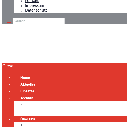
Kontakt
Impressum
Datenschutz
FREIWILLIGE FE
Close
Home
Aktuelles
Einsätze
Technik
Gerätehaus
Fahrzeuge
Atemschutzübungsanlage
Über uns
Über uns