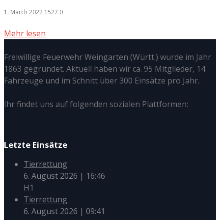
1. March 2022
1527
0
Mehr lesen
Freiwillige Feuerwehr Weingarten (Württ.) wurde im Jahr
1863 gegründet. Aktuell haben wir ca. 95 Mitglieder, 14
Fahrzeuge und im Schnitt über 300 Einsätze pro Jahr.
Ihr findet uns auf folgenden sozialen Plattformen:
Letzte Einsätze
Tierrettung
6. August 2026
|
16:46
H1
Tierrettung
6. August 2026
|
09:41