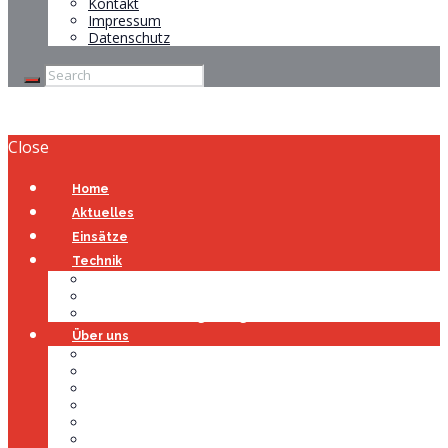
Kontakt
Impressum
Datenschutz
Close
Home
Aktuelles
Einsätze
Technik
Gerätehaus
Fahrzeuge
Atemschutzübungsanlage
Über uns
Über uns
Führung
Einsatzabteilung
Ausschuss
Führungsgruppe
Höhenrettung