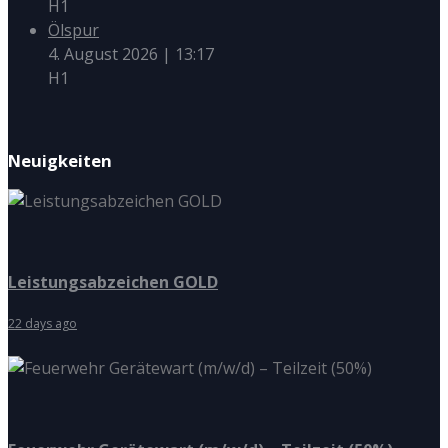
H1
Ölspur
4. August 2026
|
13:17
H1
Neuigkeiten
Leistungsabzeichen GOLD
22 days ago