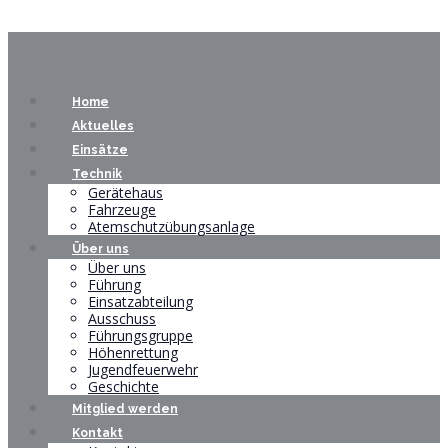
Home
Aktuelles
Einsätze
Technik
Gerätehaus
Fahrzeuge
Atemschutzübungsanlage
Über uns
Über uns
Führung
Einsatzabteilung
Ausschuss
Führungsgruppe
Höhenrettung
Jugendfeuerwehr
Geschichte
Mitglied werden
Kontakt