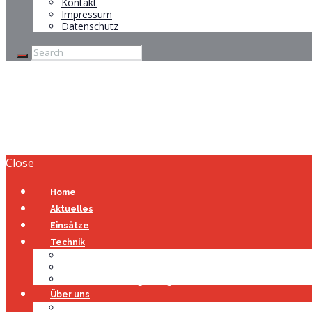
Kontakt
Impressum
Datenschutz
FREIWILLIGE FEU
Close
Home
Aktuelles
Einsätze
Technik
Gerätehaus
Fahrzeuge
Atemschutzübungsanlage
Über uns
Über uns