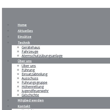
Home
Aktuelles
Einsätze
Technik
Gerätehaus
Fahrzeuge
Atemschutzübungsanlage
Über uns
Über uns
Führung
Einsatzabteilung
Ausschuss
Führungsgruppe
Höhenrettung
Jugendfeuerwehr
Geschichte
Mitglied werden
Kontakt