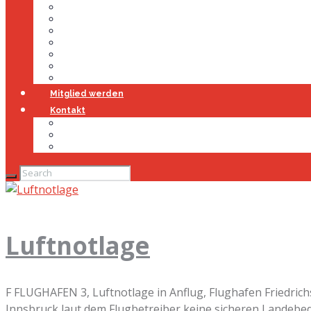
Führung
Einsatzabteilung
Ausschuss
Führungsgruppe
Höhenrettung
Jugendfeuerwehr
Geschichte
Mitglied werden
Kontakt
Kontakt
Impressum
Datenschutz
Luftnotlage
F FLUGHAFEN 3, Luftnotlage in Anflug, Flughafen Friedri
Innsbruck laut dem Flugbetreiber keine sicheren Landebed