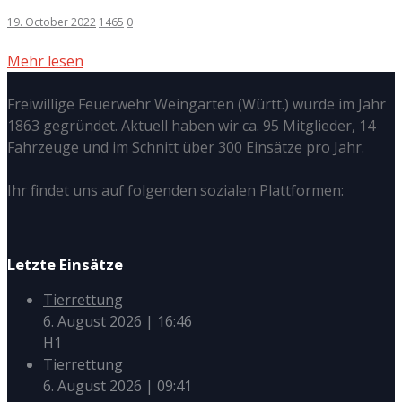
19. October 2022
1465
0
Mehr lesen
Freiwillige Feuerwehr Weingarten (Württ.) wurde im Jahr
1863 gegründet. Aktuell haben wir ca. 95 Mitglieder, 14
Fahrzeuge und im Schnitt über 300 Einsätze pro Jahr.
Ihr findet uns auf folgenden sozialen Plattformen:
Letzte Einsätze
Tierrettung
6. August 2026
|
16:46
H1
Tierrettung
6. August 2026
|
09:41