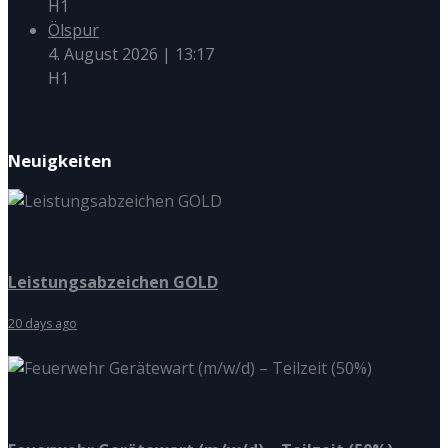
H1
Ölspur
4. August 2026
|
13:17
H1
Neuigkeiten
Leistungsabzeichen GOLD
20 days ago