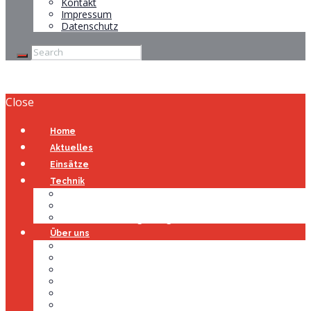
Kontakt
Impressum
Datenschutz
Close
Home
Aktuelles
Einsätze
Technik
Gerätehaus
Fahrzeuge
Atemschutzübungsanlage
Über uns
Über uns
Führung
Einsatzabteilung
Ausschuss
Führungsgruppe
Höhenrettung