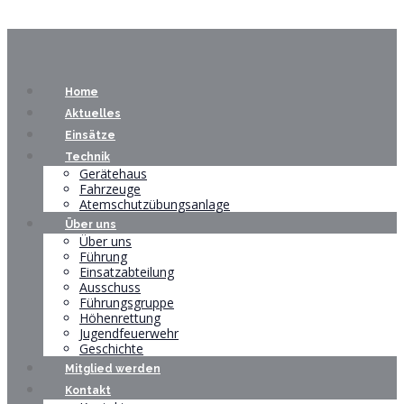
Home
Aktuelles
Einsätze
Technik
Gerätehaus
Fahrzeuge
Atemschutzübungsanlage
Über uns
Über uns
Führung
Einsatzabteilung
Ausschuss
Führungsgruppe
Höhenrettung
Jugendfeuerwehr
Geschichte
Mitglied werden
Kontakt