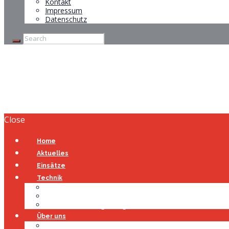
Kontakt
Impressum
Datenschutz
FREIWILLIGE FEU
Close
Home
Aktuelles
Einsätze
Technik
Gerätehaus
Fahrzeuge
Atemschutzübungsanlage
Über uns
Über uns