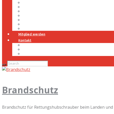
Führung
Einsatzabteilung
Ausschuss
Führungsgruppe
Höhenrettung
Jugendfeuerwehr
Geschichte
Mitglied werden
Kontakt
Kontakt
Impressum
Datenschutz
Brandschutz
Brandschutz für Rettungshubschrauber beim Landen und 