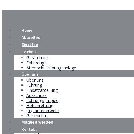
Home
Aktuelles
Einsätze
Technik
Gerätehaus
Fahrzeuge
Atemschutzübungsanlage
Über uns
Über uns
Führung
Einsatzabteilung
Ausschuss
Führungsgruppe
Höhenrettung
Jugendfeuerwehr
Geschichte
Mitglied werden
Kontakt