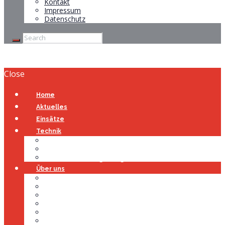
Kontakt
Impressum
Datenschutz
Close
Home
Aktuelles
Einsätze
Technik
Gerätehaus
Fahrzeuge
Atemschutzübungsanlage
Über uns
Über uns
Führung
Einsatzabteilung
Ausschuss
Führungsgruppe
Höhenrettung