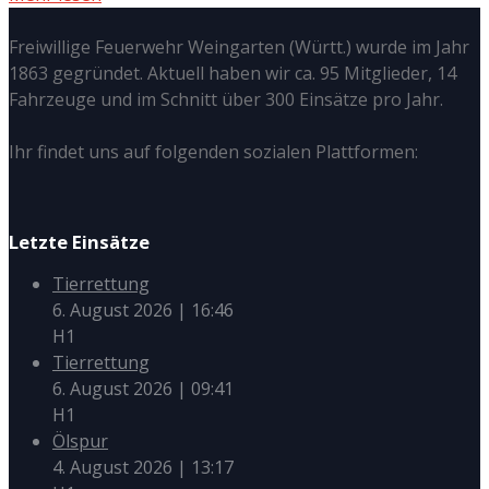
Freiwillige Feuerwehr Weingarten (Württ.) wurde im Jahr
1863 gegründet. Aktuell haben wir ca. 95 Mitglieder, 14
Fahrzeuge und im Schnitt über 300 Einsätze pro Jahr.
Ihr findet uns auf folgenden sozialen Plattformen:
Letzte Einsätze
Tierrettung
6. August 2026
|
16:46
H1
Tierrettung
6. August 2026
|
09:41
H1
Ölspur
4. August 2026
|
13:17