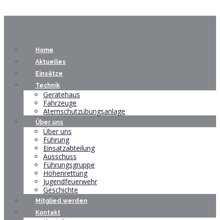
Home
Aktuelles
Einsätze
Technik
Gerätehaus
Fahrzeuge
Atemschutzübungsanlage
Über uns
Über uns
Führung
Einsatzabteilung
Ausschuss
Führungsgruppe
Höhenrettung
Jugendfeuerwehr
Geschichte
Mitglied werden
Kontakt