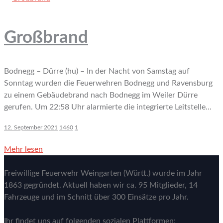
Großbrand
Bodnegg – Dürre (hu) – In der Nacht von Samstag auf
Sonntag wurden die Feuerwehren Bodnegg und Ravensburg
zu einem Gebäudebrand nach Bodnegg im Weiler Dürre
gerufen. Um 22:58 Uhr alarmierte die integrierte Leitstelle...
12. September 2021
1460
1
Mehr lesen
Freiwillige Feuerwehr Weingarten (Württ.) wurde im Jahr
1863 gegründet. Aktuell haben wir ca. 95 Mitglieder, 14
Fahrzeuge und im Schnitt über 300 Einsätze pro Jahr.
Ihr findet uns auf folgenden sozialen Plattformen: