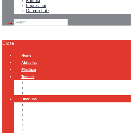
Kontakt
Impressum
Datenschutz
Close
Home
Aktuelles
Einsätze
Technik
Gerätehaus
Fahrzeuge
Atemschutzübungsanlage
Über uns
Über uns
Führung
Einsatzabteilung
Ausschuss
Führungsgruppe
Höhenrettung