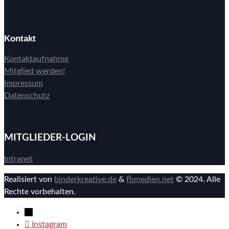
Kontakt
Kontaktaufnahme
Mitglied werden!
Impressum
Datenschutz
MITGLIEDER-LOGIN
Intranet
Realisiert von
binderkreative.de
&
fbmedien.net
© 2024. Alle
Rechte vorbehalten.
→
Instagram