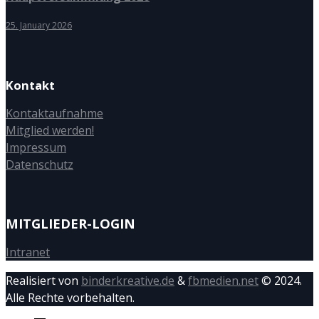
25. January 2026
Kontakt
Kontaktaufnahme
Mitglied werden!
Impressum
Datenschutz
MITGLIEDER-LOGIN
Intranet
Realisiert von
binderkreative.de
&
fbmedien.net
© 2024.
Alle Rechte vorbehalten.