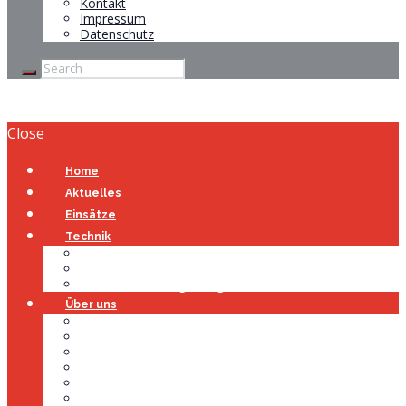
Kontakt
Impressum
Datenschutz
Close
Home
Aktuelles
Einsätze
Technik
Gerätehaus
Fahrzeuge
Atemschutzübungsanlage
Über uns
Über uns
Führung
Einsatzabteilung
Ausschuss
Führungsgruppe
Höhenrettung