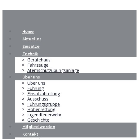
Home
Aktuelles
Einsätze
Technik
Gerätehaus
Fahrzeuge
Atemschutzübungsanlage
Über uns
Über uns
Führung
Einsatzabteilung
Ausschuss
Führungsgruppe
Höhenrettung
Jugendfeuerwehr
Geschichte
Mitglied werden
Kontakt