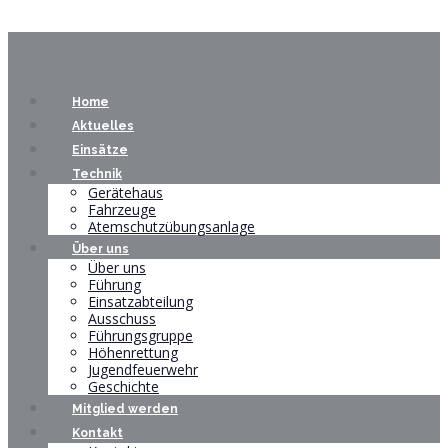
Home
Aktuelles
Einsätze
Technik
Gerätehaus
Fahrzeuge
Atemschutzübungsanlage
Über uns
Über uns
Führung
Einsatzabteilung
Ausschuss
Führungsgruppe
Höhenrettung
Jugendfeuerwehr
Geschichte
Mitglied werden
Kontakt