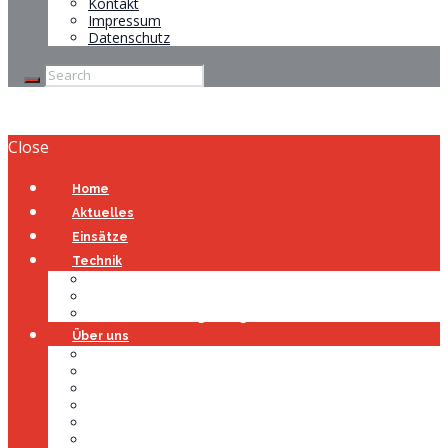
Kontakt
Impressum
Datenschutz
Close
Home
Aktuelles
Einsätze
Technik
Gerätehaus
Fahrzeuge
Atemschutzübungsanlage
Über uns
Über uns
Führung
Einsatzabteilung
Ausschuss
Führungsgruppe
Höhenrettung