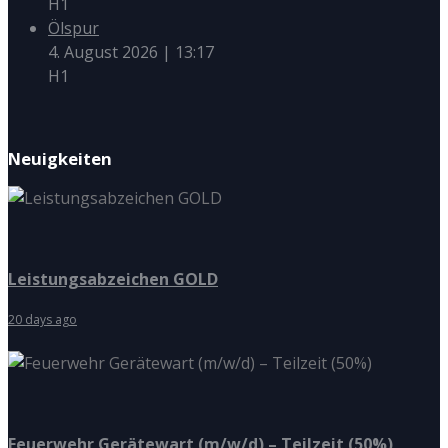
H1
Ölspur
4. August 2026
|
13:17
H1
Neuigkeiten
Leistungsabzeichen GOLD
20 days ago
Feuerwehr Gerätewart (m/w/d) – Teilzeit (50%)