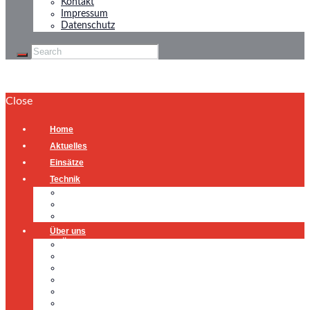
Kontakt
Impressum
Datenschutz
Close
Home
Aktuelles
Einsätze
Technik
Gerätehaus
Fahrzeuge
Atemschutzübungsanlage
Über uns
Über uns
Führung
Einsatzabteilung
Ausschuss
Führungsgruppe
Höhenrettung