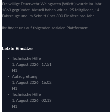
Freiwillige Feuerwehr Weingarten (Württ.) wurde im Jahr
1863 gegründet. Aktuell haben wir ca. 95 Mitglieder, 14
Fahrzeuge und im Schnitt über 300 Einsätze pro Jahr.
Ihr findet uns auf folgenden sozialen Plattformen:
Letzte Einsätze
Technische Hilfe
1. August 2026
|
17:51
H1
Aufzugrettung
1. August 2026
|
16:02
H1
Technische Hilfe
1. August 2026
|
02:13
H1