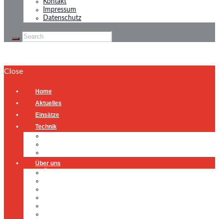
Kontakt
Impressum
Datenschutz
Close
Home
Aktuelles
Einsätze
Technik
Gerätehaus
Fahrzeuge
Atemschutzübungsanlage
Über uns
Über uns
Führung
Einsatzabteilung
Ausschuss
Führungsgruppe
Höhenrettung