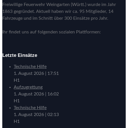
Freiwillige Feuerwehr Weingarten (Württ.) wurde im Jahr
1863 gegründet. Aktuell haben wir ca. 95 Mitglieder, 14
Fahrzeuge und im Schnitt über 300 Einsätze pro Jahr.
Ihr findet uns auf folgenden sozialen Plattformen:
Letzte Einsätze
Technische Hilfe
1. August 2026
|
17:51
H1
Aufzugrettung
1. August 2026
|
16:02
H1
Technische Hilfe
1. August 2026
|
02:13
H1