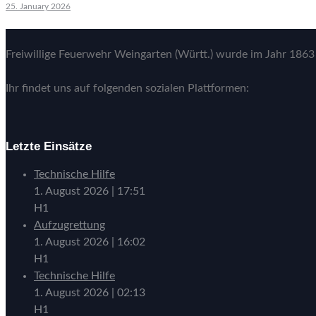
25. January 2026
Freiwillige Feuerwehr Weingarten (Württ.) wurde im Jahr 1863 
Ihr findet uns auf folgenden sozialen Plattformen:
Letzte Einsätze
Technische Hilfe
1. August 2026
|
17:51
H1
Aufzugrettung
1. August 2026
|
16:02
H1
Technische Hilfe
1. August 2026
|
02:13
H1