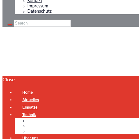
Kontakt
Impressum
Datenschutz
Verkehrsunfall
Home
Verkehrsunfall
Close
Home
Aktuelles
Einsätze
Technik
Gerätehaus
Fahrzeuge
Atemschutzübungsanlage
Über uns