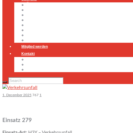
Über uns
Führung
Einsatzabteilung
Ausschuss
Führungsgruppe
Höhenrettung
Jugendfeuerwehr
Geschichte
Mitglied werden
Kontakt
Kontakt
Impressum
Datenschutz
1. December 2025
767
1
Einsatz 279
Einsatz-Art:
H3Y – Verkehrsunfall