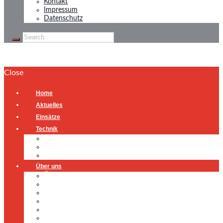
Kontakt
Impressum
Datenschutz
Close
Home
Aktuelles
Einsätze
Technik
Gerätehaus
Fahrzeuge
Atemschutzübungsanlage
Über uns
Über uns
Führung
Einsatzabteilung
Ausschuss
Führungsgruppe
Höhenrettung