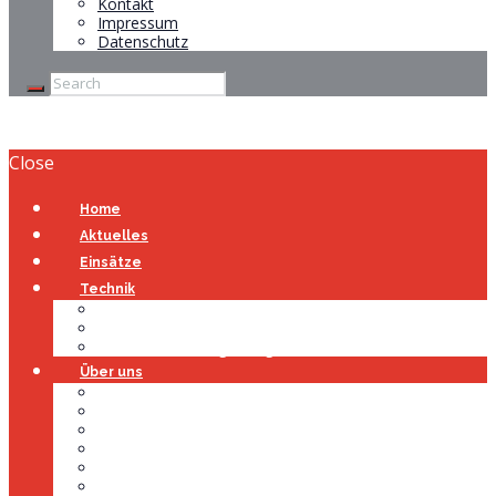
Kontakt
Impressum
Datenschutz
Close
Home
Aktuelles
Einsätze
Technik
Gerätehaus
Fahrzeuge
Atemschutzübungsanlage
Über uns
Über uns
Führung
Einsatzabteilung
Ausschuss
Führungsgruppe
Höhenrettung