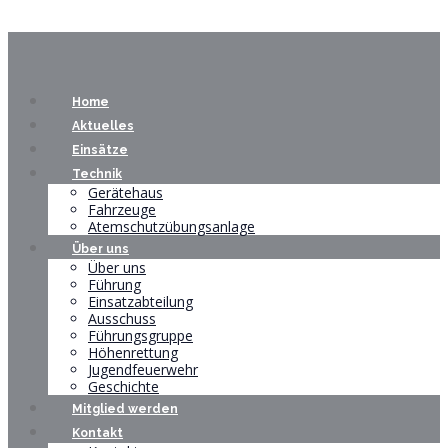
Home
Aktuelles
Einsätze
Technik
Gerätehaus
Fahrzeuge
Atemschutzübungsanlage
Über uns
Über uns
Führung
Einsatzabteilung
Ausschuss
Führungsgruppe
Höhenrettung
Jugendfeuerwehr
Geschichte
Mitglied werden
Kontakt