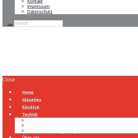
Kontakt
Impressum
Datenschutz
Unwetter
Home
Unwetter
Close
Home
Aktuelles
Einsätze
Technik
Gerätehaus
Fahrzeuge
Atemschutzübungsanlage
Über uns