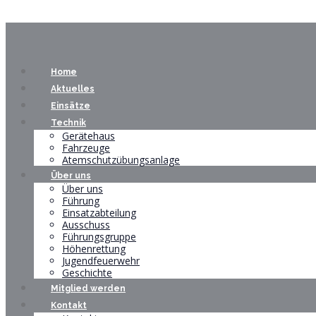
Home
Aktuelles
Einsätze
Technik
Gerätehaus
Fahrzeuge
Atemschutzübungsanlage
Über uns
Über uns
Führung
Einsatzabteilung
Ausschuss
Führungsgruppe
Höhenrettung
Jugendfeuerwehr
Geschichte
Mitglied werden
Kontakt