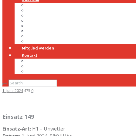
Über uns
Führung
Einsatzabteilung
Ausschuss
Führungsgruppe
Höhenrettung
Jugendfeuerwehr
Geschichte
Mitglied werden
Kontakt
Kontakt
Impressum
Datenschutz
1. June 2024
475
0
Einsatz 149
Einsatz-Art:
H1 – Unwetter
Datum:
1. Juni 2024, 08:04 Uhr