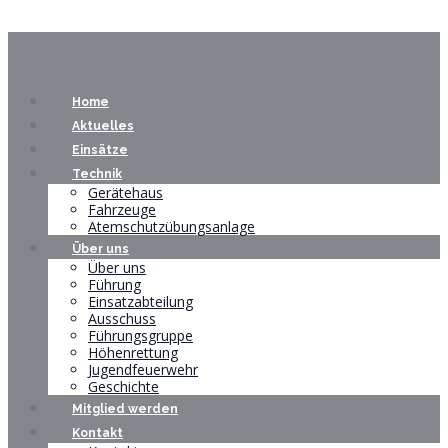
Home
Aktuelles
Einsätze
Technik
Gerätehaus
Fahrzeuge
Atemschutzübungsanlage
Über uns
Über uns
Führung
Einsatzabteilung
Ausschuss
Führungsgruppe
Höhenrettung
Jugendfeuerwehr
Geschichte
Mitglied werden
Kontakt