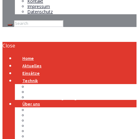
Kontakt
Impressum
Datenschutz
Close
Home
Aktuelles
Einsätze
Technik
Gerätehaus
Fahrzeuge
Atemschutzübungsanlage
Über uns
Über uns
Führung
Einsatzabteilung
Ausschuss
Führungsgruppe
Höhenrettung