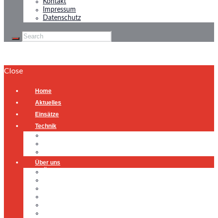
Kontakt
Impressum
Datenschutz
Close
Home
Aktuelles
Einsätze
Technik
Gerätehaus
Fahrzeuge
Atemschutzübungsanlage
Über uns
Über uns
Führung
Einsatzabteilung
Ausschuss
Führungsgruppe
Höhenrettung