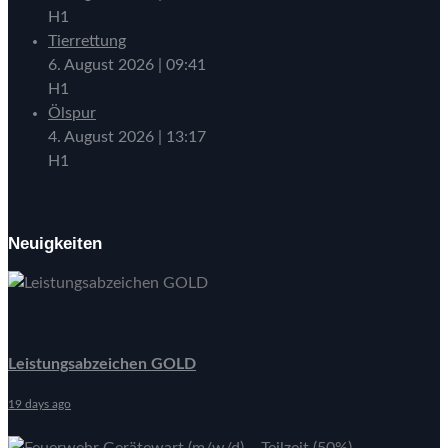
H1
Tierrettung
6. August 2026
|
09:41
H1
Ölspur
4. August 2026
|
13:17
H1
Neuigkeiten
Leistungsabzeichen GOLD
19 days ago