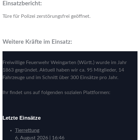
Einsatzbericht:
Türe für Polizei zerstörungsfrei geöffnet.
Weitere Kräfte im Einsatz:
Freiwillige Feuerwehr Weingarten (Württ.) wurde im Jahr
1863 gegründet. Aktuell haben wir ca. 95 Mitglieder, 14
Fahrzeuge und im Schnitt über 300 Einsätze pro Jahr.
Ihr findet uns auf folgenden sozialen Plattformen:
Letzte Einsätze
Tierrettung
6. August 2026
|
16:46