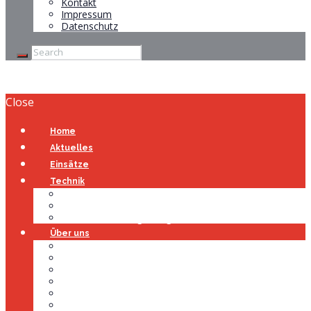
Kontakt
Impressum
Datenschutz
Close
Home
Aktuelles
Einsätze
Technik
Gerätehaus
Fahrzeuge
Atemschutzübungsanlage
Über uns
Über uns
Führung
Einsatzabteilung
Ausschuss
Führungsgruppe
Höhenrettung