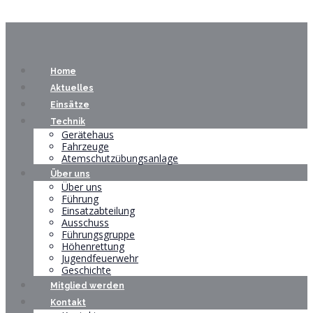
Home
Aktuelles
Einsätze
Technik
Gerätehaus
Fahrzeuge
Atemschutzübungsanlage
Über uns
Über uns
Führung
Einsatzabteilung
Ausschuss
Führungsgruppe
Höhenrettung
Jugendfeuerwehr
Geschichte
Mitglied werden
Kontakt