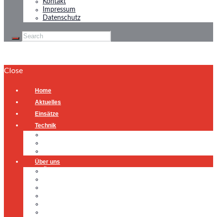
Kontakt
Impressum
Datenschutz
Close
Home
Aktuelles
Einsätze
Technik
Gerätehaus
Fahrzeuge
Atemschutzübungsanlage
Über uns
Über uns
Führung
Einsatzabteilung
Ausschuss
Führungsgruppe
Höhenrettung