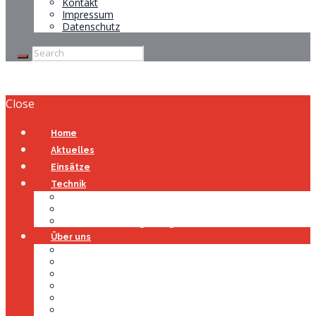
Kontakt
Impressum
Datenschutz
Close
Home
Aktuelles
Einsätze
Technik
Gerätehaus
Fahrzeuge
Atemschutzübungsanlage
Über uns
Über uns
Führung
Einsatzabteilung
Ausschuss
Führungsgruppe
Höhenrettung