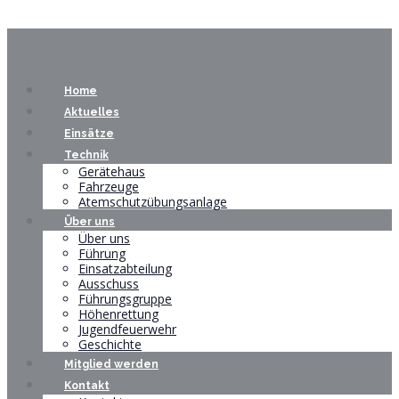
Home
Aktuelles
Einsätze
Technik
Gerätehaus
Fahrzeuge
Atemschutzübungsanlage
Über uns
Über uns
Führung
Einsatzabteilung
Ausschuss
Führungsgruppe
Höhenrettung
Jugendfeuerwehr
Geschichte
Mitglied werden
Kontakt