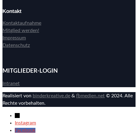
Kontakt
Kontaktaufnahme
Mitglied werden!
Impressum
Datenschutz
MITGLIEDER-LOGIN
Intranet
Realisiert von
binderkreative.de
&
fbmedien.net
© 2024. Alle
Rechte vorbehalten.
→
Instagram
Facebook