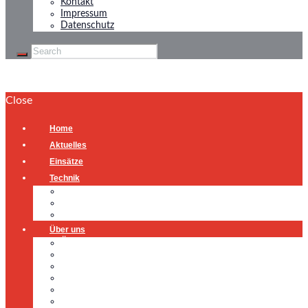
Kontakt
Impressum
Datenschutz
Close
Home
Aktuelles
Einsätze
Technik
Gerätehaus
Fahrzeuge
Atemschutzübungsanlage
Über uns
Über uns
Führung
Einsatzabteilung
Ausschuss
Führungsgruppe
Höhenrettung