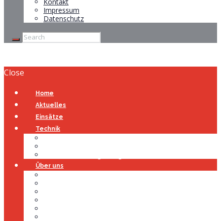
Kontakt
Impressum
Datenschutz
Close
Home
Aktuelles
Einsätze
Technik
Gerätehaus
Fahrzeuge
Atemschutzübungsanlage
Über uns
Über uns
Führung
Einsatzabteilung
Ausschuss
Führungsgruppe
Höhenrettung