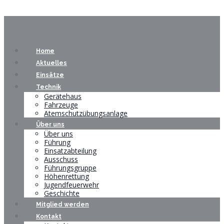
Home
Aktuelles
Einsätze
Technik
Gerätehaus
Fahrzeuge
Atemschutzübungsanlage
Über uns
Über uns
Führung
Einsatzabteilung
Ausschuss
Führungsgruppe
Höhenrettung
Jugendfeuerwehr
Geschichte
Mitglied werden
Kontakt