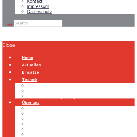
Kontakt
Impressum
Datenschutz
Close
Home
Aktuelles
Einsätze
Technik
Gerätehaus
Fahrzeuge
Atemschutzübungsanlage
Über uns
Über uns
Führung
Einsatzabteilung
Ausschuss
Führungsgruppe
Höhenrettung