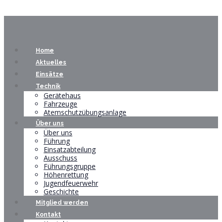
Home
Aktuelles
Einsätze
Technik
Gerätehaus
Fahrzeuge
Atemschutzübungsanlage
Über uns
Über uns
Führung
Einsatzabteilung
Ausschuss
Führungsgruppe
Höhenrettung
Jugendfeuerwehr
Geschichte
Mitglied werden
Kontakt